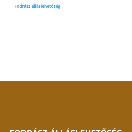
Fodrász álláslehetőség