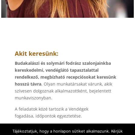
Akit keresünk:
Budakalászi és solymári fodrász szalonjainkba
kereskedelmi, vendéglátó tapasztalattal
rendelkező, megbízható recepciósokat keresünk
hosszú távra
. Olyan munkatársakat várunk, akik
szívesen dolgoznak alkalmazottként, bejelentett
munkaviszonyban.
A feladatok közé tartozik a Vendégek
fogadása, időpontok egyeztetése.
Elvárások:
Tájékoztatjuk, hogy a honlapon sütiket alkalmazunk. Kérjük