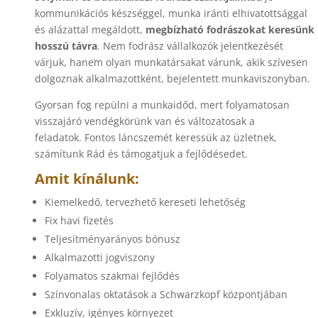
kommunikációs készséggel, munka iránti elhivatottsággal
és alázattal megáldott,
megbízható fodrászokat keresünk
hosszú távra
. Nem fodrász vállalkozók jelentkezését
várjuk, hanem olyan munkatársakat várunk, akik szívesen
dolgoznak alkalmazottként, bejelentett munkaviszonyban.
Gyorsan fog repülni a munkaidőd, mert folyamatosan
visszajáró vendégkörünk van és változatosak a
feladatok. Fontos láncszemét keressük az üzletnek,
számítunk Rád és támogatjuk a fejlődésedet.
Amit kínálunk:
Kiemelkedő, tervezhető kereseti lehetőség
Fix havi fizetés
Teljesítményarányos bónusz
Alkalmazotti jogviszony
Folyamatos szakmai fejlődés
Színvonalas oktatások a Schwarzkopf központjában
Exkluzív, igényes környezet