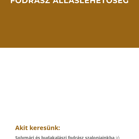
FODRÁSZ ÁLLÁSLEHETŐSÉG
Akit keresünk:
Solymári és budakalászi fodrász szalonjainkba
jó