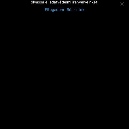
Érettségi
olvassa el adatvédelmi irányelveinket!
Előnyt jelent:
Elfogadom
Részletek
Angol társalgási szintű nyelvtudás
Amit kínálunk:
Kiemelkedő, tervezhető kereseti lehetőség
Fix havi fizetés
Teljesítményarányos bónusz
Alkalmazotti jogviszony
Exkluzív, igényes környezet
Segítőkész, motiváló kollégák
Rugalmas beosztás
Jelentkezés menete:
A recepciós munkakörre jelentkezéshez küldje el
nekünk a fényképes önéletrajzát e-mailben
ide:
ehairfactory@gmail.com
Minden megkeresésre reagálunk, a jelentkezőknek