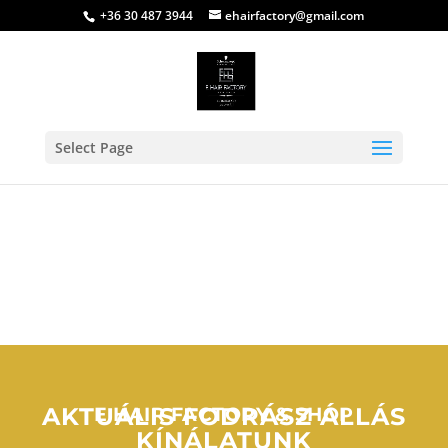
+36 30 487 3944
ehairfactory@gmail.com
Select Page
AKTUÁLIS FODRÁSZ ÁLLÁS
E HAIR FACTORY & SHOP
KÍNÁLATUNK