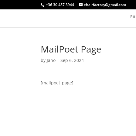
+36 30 487 3944
ehairfactory@gmail.com
Fő
MailPoet Page
by
Jano
|
Sep 6, 2024
[mailpoet_page]